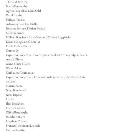
Thibaud Yevnine
Nadia Ferroukhi
Agnès Propeck & Marc Solal
Pascal Baudry
Shingai Tanaka
Adama Sylla et Eva Diallo
Johanna Perret et Dorian Feraud
M'Barka Amor
Mélissa Boucher / Laure Vasconi / Silvana Reggiardo
Evans Mbugua et Celine_A
Dalila Dalléas Bouzar
Oumar Ly
Exposition collective - Ecole supérieure d'art Annecy Alpes, Beaux-
arts de Nîmes
Anne-Maire Filaire
Walaa Dakak
Guillaume Toumanian
Exposition collective - Ecole nationale supérieure des Beaux-Arts
de Lyon
Martin Becka
Nora Boudjemaï
Arzu
Başaran
Lee Eu
Ilies Issiakhem
Hicham Gardaf
Olivia Bruynoghe
Pascaline Marre
Haythem Zakaria
France(s) Territoire Liquide
Lahcen Khedim