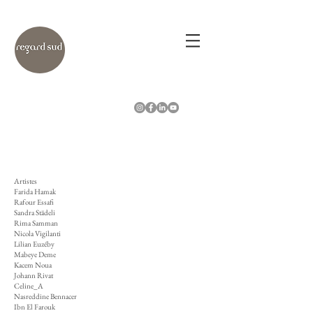
Artistes
Farida Hamak
Rafour Essafi
Sandra Städeli
Rima Samman
Nicola Vigilanti
Lilian Euzéby
Mabeye Deme
Kacem Noua
Johann Rivat
Celine_A
Nasreddine Bennacer
Ibn El Farouk