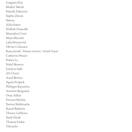
Grégoire Eloy
Khaled Takreti
Hanieh Delecroix
Sophie Zénon
Yamou
Aldo Soares
Nidhal Chamekh
Mamadou Cissé
​Mami Kiyoshi
Laila Muraywid
Olivier Culmann
Rana Javadi / Hawar Amini / Arash Fayez
Catherine Poncin
Ndary Lo
Nabil Boutros
Jocelyne Saab
Ali Cherri
Amel Bennys
Agnès Propeck
Philippe Kayumba
Antonin Borgeaud
Onay Akbas
Vincent Michéa
Yassine Mekhnache
Raouf Brahmia
Thierry Lefébure
Yazid Oulab
Thomaz Farkas
Tibouchi