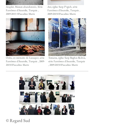
Arapkir, Maison abandonnée, Série
Ani, église Surp P'rgich, série
Fantômes d’Anatolie, Turquie ,
Fantômes d’Anatolie, Turquie ,
2009-2015
©Pascaline Marre
2009-2015
©Pascaline Marre
Ordu, en mémoire de Lussaper, série
Tomarza, église Surp Boghos Bedros,
Fantômes d’Anatolie, Turquie ,
2009-
série Fantômes d’Anatolie, Turquie
2015
©Pascaline Marre
,
2009-2015
©Pascaline Marre
© Regard Sud