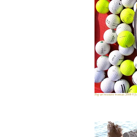
Pop art western woman 2008 © Jo