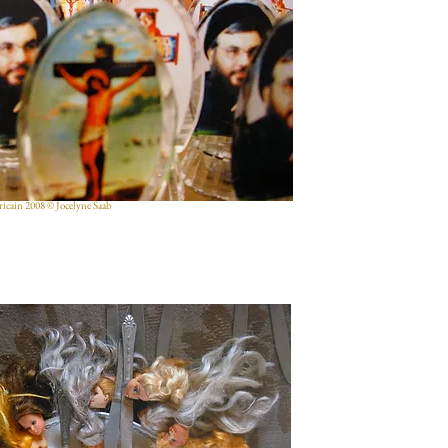
éricain 2008 © Jocelyne Saab