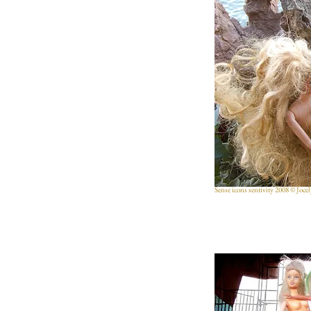
Sense icons sentivity 2008 © Joce