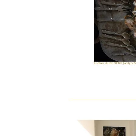
Le dîner de tête 2008 © Jocelyne 