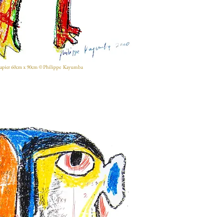
apier 60cm x 90cm © Philippe Kayumba​