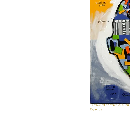
Le travail est un trésor, 2010, h
Kayumba​