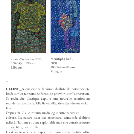
Moustapha-Baidi,
Paula Nascimento
, 2020,
2020,
100x145cm ©Evans
100x145cm ©Evans
Mbugua
Mbugua
.
CELINE_A
questionne la vision dualiste de notre société
basée sur les rapports de force, de pouvoir ; sur l’opposition.
Sa recherche plastique explore une nouvelle relation au
monde, la rencontre. Elle lie et délie, tisse des réseaux et fait
lien.
Depuis 2017, elle instaure un dialogue entre nature et
culture. La nature n'est pas extérieure, composée d'objets
utiles à l'homme et donc exploitable mais elle constitue notre
atmosphère, notre milieu.
C'est au travers de ce rapport au monde que l'artiste offre