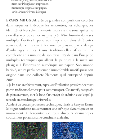
main sur Plexiglass et impression
numérique originale sur papier,
100x100cm ©Evans Mbugua
EVANS MBUGUA
crée de grandes compositions colorées
dans lesquelles il évoque les rencontres, les échanges, les
identités et leurs cheminements, mais aussi le souci qui est le
sien d’essayer de cerner au plus près l’être humain dans ses
multiples facettes.Il puise son inspiration dans différentes
sources, de la musique à la danse, en passant par le design
d’emballages et les tissus traditionnelles africains. La
complexité et la minutie de son travail réside dans l’usage de
multiples techniques qui allient la peinture à la main sur
plexiglas à l’impression numérique sur papier. Son monde
bariolé, saturé par la présence d'innombrable motifs puise son
origine dans une collecte 'éléments qu'il entrepend depuis
2004 :
« Je les tisse graphiquement, rappelant l’utilisation première des tissus
portés traditionnellement pour communiquer. Ces motifs, composés
de pictogrammes, sont la base d’un projet de création avec lequel je
tente de créer un langage universel. »
Au delà de toutes prouesses techniques, l’artiste kenyan Evans
Mbugua souhaite nous montrer une Afrique dynamique et en
mouvement à l’encontre de tous discours dramatiques
coutumiers portant sur le continent africain.