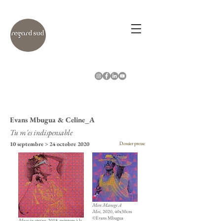
Evans Mbugua & Celine_A
Tu m'es indispensable
10 septembre > 24 octobre 2020
Dossier presse
Mon Manege A
Moi,
2020, 40x30cm
©Evans Mbugua
Muse in spring,
2018, peinture à la