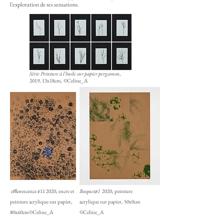
l'exploration de ses sensations.
Série Peinture à l'huile sur papier pergamon
,
2019, 13x18cm, ©Celine_A
efflorescence #11 2020, encre et
Bosquet#1
2020, peinture
peinture acrylique sur papier,
acrylique sur papier, 50x0cm
80x60cm©Celine_A
©Celine_A