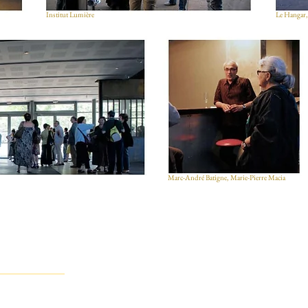
Institut Lumière
Le Hangar,
Marc-André Batigne,
Marie-Pierre Macia