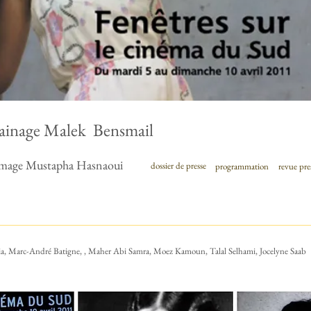
rrainage Malek Bensmail
age Mustapha Hasnaoui
dossier de presse
programmation
revue pre
cia, Marc-André Batigne, , Maher Abi Samra, Moez Kamoun, Talal Selhami, Jocelyne Saab​