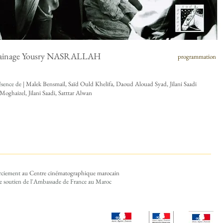
rainage Yousry NASRALLAH
programmation
ésence de
| Malek Bensmail, Saïd Ould Khelifa, Daoud Alouad Syad, Jilani Saadi
oghaizel, Jilani Saadi, Satttar Alwan
ciement
au Centre cinématographique marocain
le soutien de l'Ambassade de France au Maroc