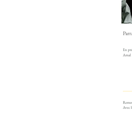
Par
En pr
Amal M
Remer
Avec 